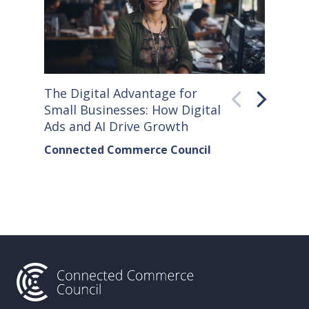
The Digital Advantage for
Small S
Small Businesses: How Digital
How Co
Ads and AI Drive Growth
Sellers
Connected Commerce Council
Connec
& Data 