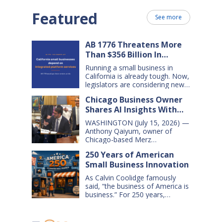
Featured
See more
AB 1776 Threatens More
Than $356 Billion In
California Small Business
Running a small business in
Sales Over the Next Five
California is already tough. Now,
Years
legislators are considering new
legislation that will cost small
Chicago Business Owner
businesses $356 billion in lost
Shares AI Insights With
sales over the next five years.
That’s $71 billion a year, and
Congressional Small
WASHINGTON (July 15, 2026) —
$16,000 per business every year.
Business Committee
Anthony Qaiyum, owner of
AB 1776 would dramatically
Chicago-based Merz
change California law, making it
Apothecary, yesterday testified
harder for large companies—
250 Years of American
before the House Small
including leading…
Small Business Innovation
Business Committee, explaining
how AI-powered tools help his
As Calvin Coolidge famously
small business grow, compete,
said, “the business of America is
and create jobs. Qaiyum
business.” For 250 years,
offered his comments during a
American small businesses have
hearing titled “AI on Main Street:
offered innovative products and
How AI is Shaping the Future of
services, created jobs and