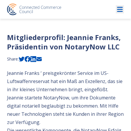
Skip to content
Mitgliederprofil: Jeannie Franks,
Präsidentin von NotaryNow LLC
Share:
Jeannie Franks ‘ preisgekrönter Service im US-
Luftwaffenreservat hat ein Maß an Exzellenz, das sie
in ihr kleines Unternehmen bringt, eingeflößt.
Jeannie startete NotaryNow, um ihre Dokumente
digital notariell beglaubigt zu bekommen. Mit Hilfe
neuer Technologien steht sie Kunden in ihrer Region
zur Verfügung.
Die wesentliche Komponente, die NotaryNow Erfolg