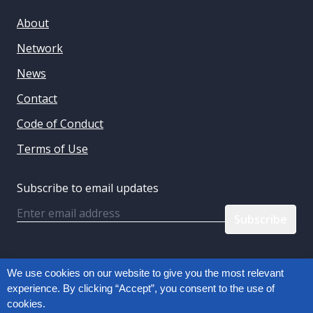
About
Network
News
Contact
Code of Conduct
Terms of Use
Subscribe to email updates
Email
Follow us:
We use cookies on our website to give you the most relevant
experience. By clicking “Accept”, you consent to the use of
cookies.
Privacy Policy