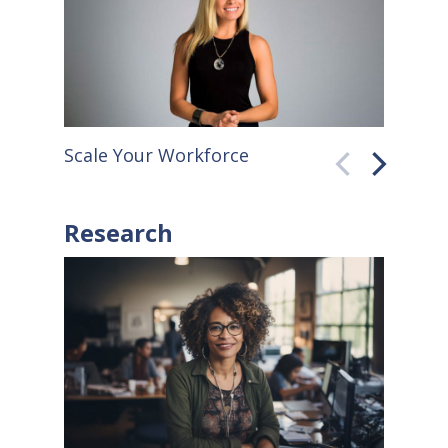
faster. Throughout the 20th
century, for…
Scale Your Workforce
QuickB
Research