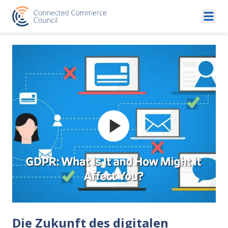
Skip to content
Die Zukunft des digitalen