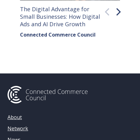
The Digital Advantage for
Small S
Small Businesses: How Digital
How Co
Ads and AI Drive Growth
Sellers
Connected Commerce Council
Connec
& Data 
About
Network
News